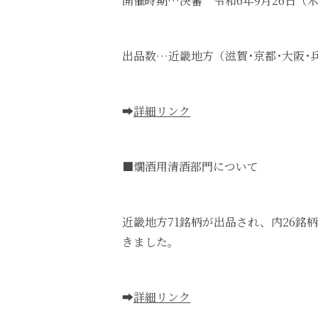
開催時期…決審 令和6年9月26日（
出品数…近畿地方（滋賀･京都･大阪･
➡
詳細リンク
■燗酒用清酒部門について
近畿地方71銘柄が出品され、内26
きました。
➡
詳細リンク