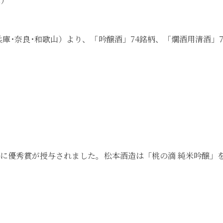
木）
兵庫･奈良･和歌山）より、「吟醸酒」74銘柄、「燗酒用清酒」7
銘柄に優秀賞が授与されました。松本酒造は「桃の滴 純米吟醸」