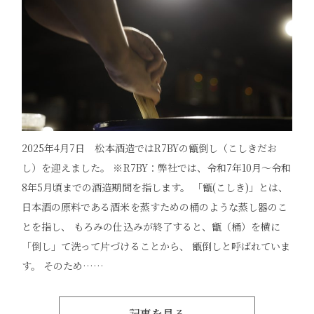
2025年4月7日 松本酒造ではR7BYの甑倒し（こしきだお
し）を迎えました。 ※R7BY：弊社では、令和7年10月～令和
8年5月頃までの酒造期間を指します。 「甑(こしき)」とは、
日本酒の原料である酒米を蒸すための桶のような蒸し器のこ
とを指し、 もろみの仕込みが終了すると、甑（桶）を横に
「倒し」て洗って片づけることから、 甑倒しと呼ばれていま
す。 そのため……
記事を見る